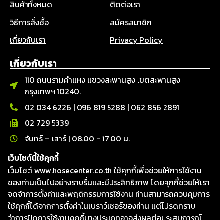
สินค้าทั้งหมด
ติดต่อเรา
วิธีการสั่งซื้อ
สมัครสมาชิก
เกี่ยวกับเรา
Privacy Policy
เกี่ยวกับเรา
110 ถนนรามคำแหง แขวงสะพานสูง เขตสะพานสูง
กรุงเทพฯ 10240.
02 034 6226
|
096 819 5288
|
062 856 2891
02 729 5339
จันทร์ – เสาร์ | 08.00 - 17.00 น.
ติดต่อเรา
เว็บไซต์นี้ใช้คุกกี้
เว็บไซต์ www.hosecenter.co.th ใช้คุกกี้เพื่อช่วยให้การใช้งาน
Line : @hosecenter
ของท่านเป็นไปอย่างราบรื่นและมีประสิทธิภาพ โดยคุกกี้ช่วยให้เรา
Hose Center ศูนย์รวมท่อ สายยาง และข้อต่อ
จดจำการตั้งค่าและพฤติกรรมการใช้งาน ท่านสามารถควบคุมการ
Hose Center ศูนย์รวมท่อ สายยาง และข้อต่อ
ใช้คุกกี้ได้จากการตั้งค่าในเบราว์เซอร์ของท่าน แต่โปรดทราบ
Hosecenter
ว่าการปิดการใช้งานคุกกี้บางประเภทอาจส่งผลต่อประสบการณ์