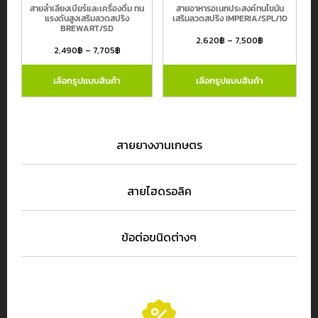
สายลำเลียงเบียร์และเครื่องดื่ม ทน
สายอาหารอเนกประสงค์ทนไขมัน
แรงดันสูงเสริมลวดสปริง
เสริมลวดสปริง IMPERIA/SPL/10
BREWART/SD
2,620
฿
–
7,500
฿
2,490
฿
–
7,705
฿
เลือกรูปแบบสินค้า
เลือกรูปแบบสินค้า
สายยางงานเกษตร
สายไฮดรอลิค
ข้อต่อขนิดต่างๆ