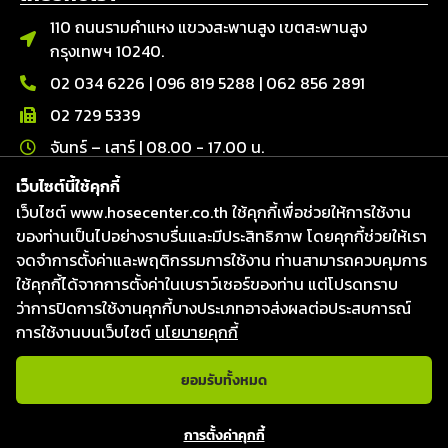
110 ถนนรามคำแหง แขวงสะพานสูง เขตสะพานสูง
กรุงเทพฯ 10240.
02 034 6226
|
096 819 5288
|
062 856 2891
02 729 5339
จันทร์ – เสาร์ | 08.00 - 17.00 น.
ติดต่อเรา
เว็บไซต์นี้ใช้คุกกี้
เว็บไซต์ www.hosecenter.co.th ใช้คุกกี้เพื่อช่วยให้การใช้งาน
Line : @hosecenter
ของท่านเป็นไปอย่างราบรื่นและมีประสิทธิภาพ โดยคุกกี้ช่วยให้เรา
Hose Center ศูนย์รวมท่อ สายยาง และข้อต่อ
จดจำการตั้งค่าและพฤติกรรมการใช้งาน ท่านสามารถควบคุมการ
Hose Center ศูนย์รวมท่อ สายยาง และข้อต่อ
ใช้คุกกี้ได้จากการตั้งค่าในเบราว์เซอร์ของท่าน แต่โปรดทราบ
Hosecenter
ว่าการปิดการใช้งานคุกกี้บางประเภทอาจส่งผลต่อประสบการณ์
การใช้งานบนเว็บไซต์
นโยบายคุกกี้
ยอมรับทั้งหมด
แชทกับเจ้าหน้าที่
สงวนลิขสิทธิ์ © 2026
บริษัท โฮสเซ็นเตอร์ จำกัด
|
Website
การตั้งค่าคุกกี้
designed & Developed by Fresh Digital.