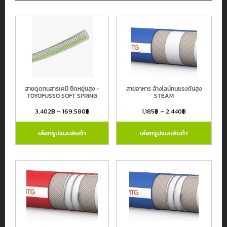
สายดูดทนสารเคมี ยืดหยุ่นสูง –
สายอาหาร ล้างไลน์ทนแรงดันสูง
TOYOFUSSO SOFT SPRING
STEAM
3,402
฿
–
169,580
฿
1,185
฿
–
2,440
฿
เลือกรูปแบบสินค้า
เลือกรูปแบบสินค้า