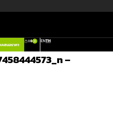
EN
TH
0
฿
0
ใบเสนอราคา
7458444573_n –