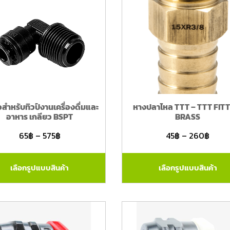
อสำหรับทิวป์งานเครื่องดื่มและ
หางปลาไหล TTT – TTT FIT
อาหาร เกลียว BSPT
BRASS
65
฿
–
575
฿
45
฿
–
260
฿
เลือกรูปแบบสินค้า
เลือกรูปแบบสินค้า