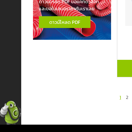
ดาวน์โหลด PDF ขอแคทตาล็อก
และขอใบเสนอราคากับเราเลย
ดาวน์โหลด PDF
1
2