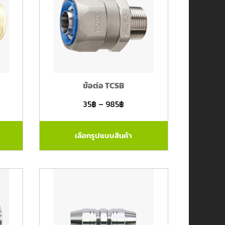
ข้อต่อ TCSB
35
฿
–
985
฿
เลือกรูปแบบสินค้า