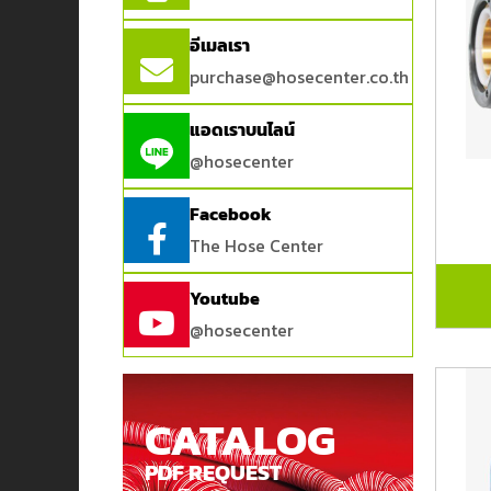
อีเมลเรา
purchase@hosecenter.co.th
แอดเราบนไลน์
@hosecenter
Facebook
The Hose Center
Youtube
@hosecenter
CATALOG
PDF REQUEST