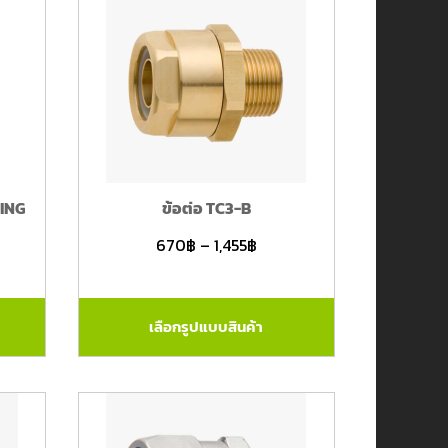
TING
ข้อต่อ TC3-B
670
฿
–
1,455
฿
เลือกรูปแบบสินค้า