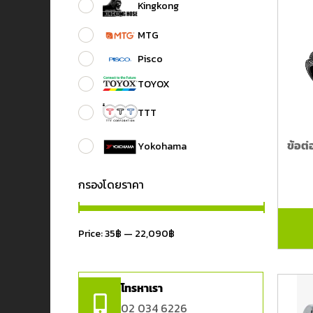
Kingkong
MTG
Pisco
TOYOX
TTT
ข้อต่
Yokohama
กรองโดยราคา
Price:
35฿
—
22,090฿
โทรหาเรา
02 034 6226