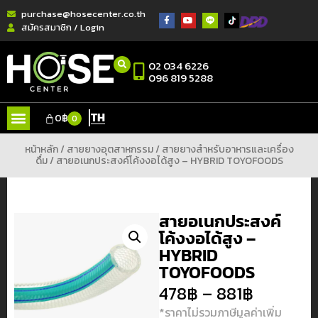
purchase@hosecenter.co.th
สมัครสมาชิก / Login
02 034 6226
096 819 5288
TH
0
฿
0
หน้าหลัก
/
สายยางอุตสาหกรรม
/
สายยางสำหรับอาหารและเครื่อง
ดื่ม
/ สายอเนกประสงค์โค้งงอได้สูง – HYBRID TOYOFOODS
สายอเนกประสงค์
โค้งงอได้สูง –
HYBRID
TOYOFOODS
478
฿
–
881
฿
*ราคาไม่รวมภาษีมูลค่าเพิ่ม