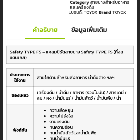
Category
สายยางสำหรับอาหาร
และเครื่องดื่ม
แบรนด์:
TOYOX
Brand
TOYOX
คำอธิบาย
ข้อมูลเพิ่มเติม
Safety TYPE FS – แคลมป์รัดสายยาง Safety TYPE FS (กึ่งส
แตนเลส)
ประเภทการ
สายใยด้ายสำหรับส่งอาหาร น้ำดื่มต่าง ฯลฯ
ใช้งาน
เครื่องดื่ม / น้ำดื่ม / อาหาร (รวมไขมัน) / สารเคมี /
ของเหลว
ลม / ผง / น้ำมันแร่ / น้ำมันสัตว์ / น้ำมันพืช / น้ำ
ความยืดหยุ่น
ความโปร่งใส
งานแรงดัน
ทนความร้อน
ฟังก์ชัน
ทนน้ำมันสัตว์และน้ำมันพืช
ทนน้ำมันแร่