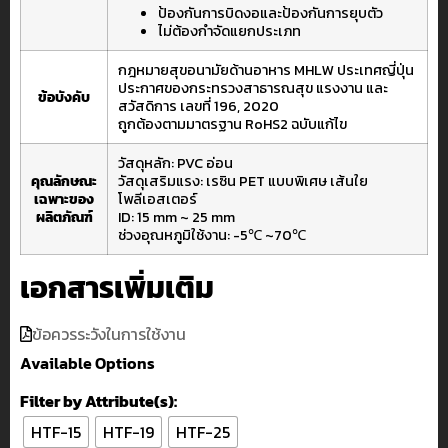
ป้องกันการบิดงอและป้องกันการยุบตัว
ไม่ต้องกำจัดแยกประเภท
กฎหมายสุขอนามัยด้านอาหาร MHLW ประเทศญี่ปุ่น
ประกาศของกระทรวงสาธารณสุข แรงงาน และ
ข้อบังคับ
สวัสดิการ เลขที่ 196, 2020
ถูกต้องตามมาตรฐาน RoHS2 ฉบับแก้ไข
วัสดุหลัก: PVC อ่อน
คุณลักษณะ
วัสดุเสริมแรง: เรซิน PET แบบพิเศษ เส้นใย
เฉพาะของ
โพลีเอสเตอร์
ผลิตภัณฑ์
ID: 15 mm ~ 25 mm
ช่วงอุณหภูมิใช้งาน: -5℃ ~70℃
เอกสารเพิ่มเติม
ข้อควรระวังในการใช้งาน
Available Options
Filter by Attribute(s):
HTF-15
HTF-19
HTF-25