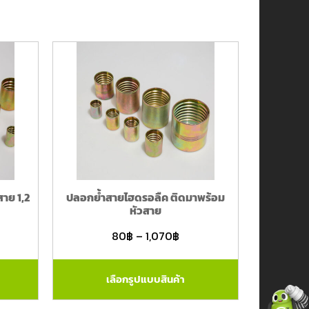
าย 1,2
ปลอกย้ำสายไฮดรอลืค ติดมาพร้อม
หัวสาย
80
฿
–
1,070
฿
เลือกรูปแบบสินค้า