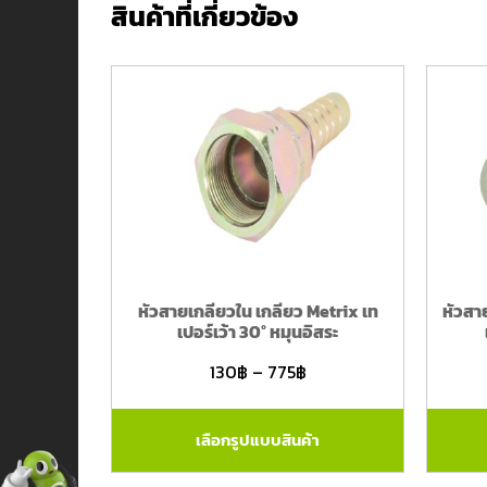
สินค้าที่เกี่ยวข้อง
หัวสายเกลียวใน เกลียว Metrix เท
หัวสา
เปอร์เว้า 30° หมุนอิสระ
130
฿
–
775
฿
เลือกรูปแบบสินค้า