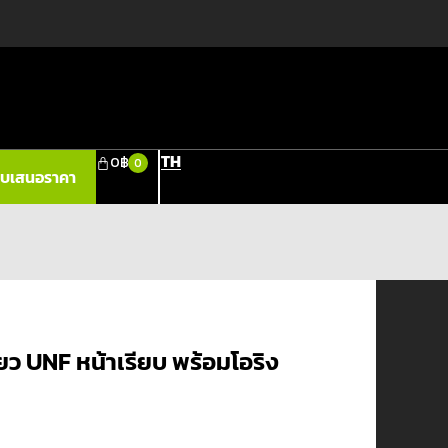
TH
0
฿
0
ใบเสนอราคา
ยว UNF หน้าเรียบ พร้อมโอริง