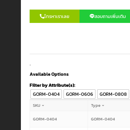
โทรหาเราเลย
สอบถามเพิ่มเติม
.
Available Options
Filter by Attribute(s):
GORM-0404
GORM-0606
GORM-0808
SKU
Type
GORM-0404
GORM-0404