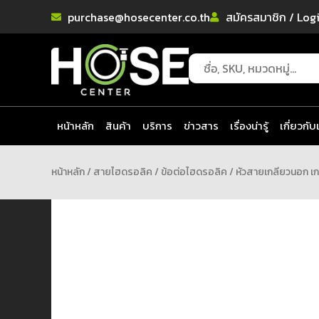
purchase@hosecenter.co.th
สมัครสมาชิก / Log
หน้าหลัก
สินค้า
บริการ
ข่าวสาร
เรื่องน่ารู้
เกี่ยวกับ
หน้าหลัก
/
สายไฮดรอลิค
/
ข้อต่อไฮดรอลิค
/ หัวสายเกลียวนอก เก