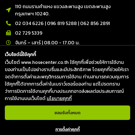
110 ถนนรามคำแหง แขวงสะพานสูง เขตสะพานสูง
กรุงเทพฯ 10240.
02 034 6226
|
096 819 5288
|
062 856 2891
02 729 5339
จันทร์ – เสาร์ | 08.00 - 17.00 น.
ติดต่อเรา
เว็บไซต์นี้ใช้คุกกี้
เว็บไซต์ www.hosecenter.co.th ใช้คุกกี้เพื่อช่วยให้การใช้งาน
Line : @hosecenter
ของท่านเป็นไปอย่างราบรื่นและมีประสิทธิภาพ โดยคุกกี้ช่วยให้เรา
Hose Center ศูนย์รวมท่อ สายยาง และข้อต่อ
จดจำการตั้งค่าและพฤติกรรมการใช้งาน ท่านสามารถควบคุมการ
Hose Center ศูนย์รวมท่อ สายยาง และข้อต่อ
ใช้คุกกี้ได้จากการตั้งค่าในเบราว์เซอร์ของท่าน แต่โปรดทราบ
Hosecenter
ว่าการปิดการใช้งานคุกกี้บางประเภทอาจส่งผลต่อประสบการณ์
การใช้งานบนเว็บไซต์
นโยบายคุกกี้
ยอมรับทั้งหมด
แชทกับเจ้าหน้าที่
สงวนลิขสิทธิ์ © 2026
บริษัท โฮสเซ็นเตอร์ จำกัด
|
Website
การตั้งค่าคุกกี้
designed & Developed by Fresh Digital.
Open c