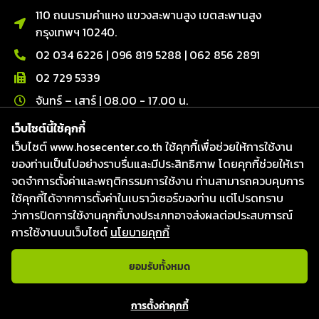
110 ถนนรามคำแหง แขวงสะพานสูง เขตสะพานสูง
กรุงเทพฯ 10240.
02 034 6226
|
096 819 5288
|
062 856 2891
02 729 5339
จันทร์ – เสาร์ | 08.00 - 17.00 น.
ติดต่อเรา
เว็บไซต์นี้ใช้คุกกี้
เว็บไซต์ www.hosecenter.co.th ใช้คุกกี้เพื่อช่วยให้การใช้งาน
Line : @hosecenter
ของท่านเป็นไปอย่างราบรื่นและมีประสิทธิภาพ โดยคุกกี้ช่วยให้เรา
Hose Center ศูนย์รวมท่อ สายยาง และข้อต่อ
จดจำการตั้งค่าและพฤติกรรมการใช้งาน ท่านสามารถควบคุมการ
Hose Center ศูนย์รวมท่อ สายยาง และข้อต่อ
ใช้คุกกี้ได้จากการตั้งค่าในเบราว์เซอร์ของท่าน แต่โปรดทราบ
Hosecenter
ว่าการปิดการใช้งานคุกกี้บางประเภทอาจส่งผลต่อประสบการณ์
การใช้งานบนเว็บไซต์
นโยบายคุกกี้
ยอมรับทั้งหมด
แชทกับเจ้าหน้าที่
สงวนลิขสิทธิ์ © 2026
บริษัท โฮสเซ็นเตอร์ จำกัด
|
Website
การตั้งค่าคุกกี้
designed & Developed by Fresh Digital.
Open c