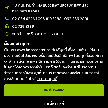
110 ถนนรามคำแหง แขวงสะพานสูง เขตสะพานสูง
กรุงเทพฯ 10240.
02 034 6226
|
096 819 5288
|
062 856 2891
02 729 5339
จันทร์ – เสาร์ | 08.00 - 17.00 น.
ติดต่อเรา
เว็บไซต์นี้ใช้คุกกี้
เว็บไซต์ www.hosecenter.co.th ใช้คุกกี้เพื่อช่วยให้การใช้งาน
Line : @hosecenter
ของท่านเป็นไปอย่างราบรื่นและมีประสิทธิภาพ โดยคุกกี้ช่วยให้เรา
Hose Center ศูนย์รวมท่อ สายยาง และข้อต่อ
จดจำการตั้งค่าและพฤติกรรมการใช้งาน ท่านสามารถควบคุมการ
Hose Center ศูนย์รวมท่อ สายยาง และข้อต่อ
ใช้คุกกี้ได้จากการตั้งค่าในเบราว์เซอร์ของท่าน แต่โปรดทราบ
Hosecenter
ว่าการปิดการใช้งานคุกกี้บางประเภทอาจส่งผลต่อประสบการณ์
การใช้งานบนเว็บไซต์
นโยบายคุกกี้
ยอมรับทั้งหมด
แชทกับเจ้าหน้าที่
สงวนลิขสิทธิ์ © 2026
บริษัท โฮสเซ็นเตอร์ จำกัด
|
Website
การตั้งค่าคุกกี้
designed & Developed by Fresh Digital.
Open c