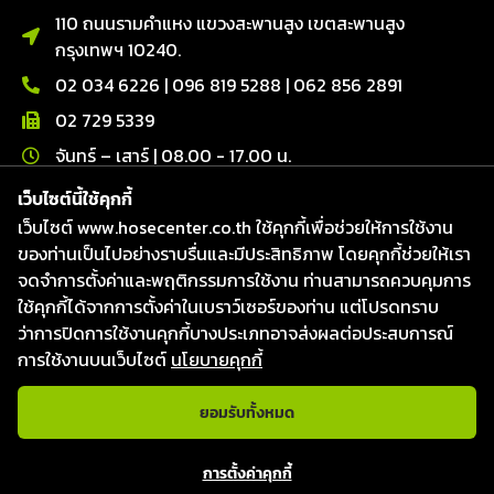
110 ถนนรามคำแหง แขวงสะพานสูง เขตสะพานสูง
กรุงเทพฯ 10240.
02 034 6226
|
096 819 5288
|
062 856 2891
02 729 5339
จันทร์ – เสาร์ | 08.00 - 17.00 น.
ติดต่อเรา
เว็บไซต์นี้ใช้คุกกี้
เว็บไซต์ www.hosecenter.co.th ใช้คุกกี้เพื่อช่วยให้การใช้งาน
Line : @hosecenter
ของท่านเป็นไปอย่างราบรื่นและมีประสิทธิภาพ โดยคุกกี้ช่วยให้เรา
Hose Center ศูนย์รวมท่อ สายยาง และข้อต่อ
จดจำการตั้งค่าและพฤติกรรมการใช้งาน ท่านสามารถควบคุมการ
Hose Center ศูนย์รวมท่อ สายยาง และข้อต่อ
ใช้คุกกี้ได้จากการตั้งค่าในเบราว์เซอร์ของท่าน แต่โปรดทราบ
Hosecenter
ว่าการปิดการใช้งานคุกกี้บางประเภทอาจส่งผลต่อประสบการณ์
การใช้งานบนเว็บไซต์
นโยบายคุกกี้
ยอมรับทั้งหมด
แชทกับเจ้าหน้าที่
สงวนลิขสิทธิ์ © 2026
บริษัท โฮสเซ็นเตอร์ จำกัด
|
Website
การตั้งค่าคุกกี้
designed & Developed by Fresh Digital.
Open c