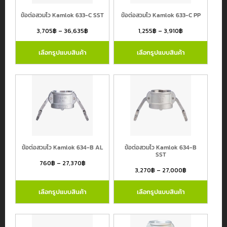
Hose
Center
ข้อต่อสวมไว Kamlok 633-C SST
ข้อต่อสวมไว Kamlok 633-C PP
Kingkong
3,705
฿
–
36,635
฿
1,255
฿
–
3,910
฿
MTG
เลือกรูปแบบสินค้า
เลือกรูปแบบสินค้า
Pisco
TOYOX
กรองโดยราคา
TTT
Yokohama
Price:
11฿
—
46,320฿
ข้อต่อสวมไว Kamlok 634-B AL
ข้อต่อสวมไว Kamlok 634-B
SST
760
฿
–
27,370
฿
3,270
฿
–
27,000
฿
เลือกรูปแบบสินค้า
เลือกรูปแบบสินค้า