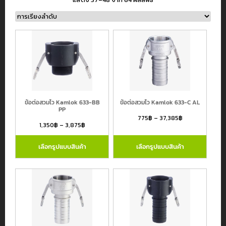
หมวดหมู่สินค้า
สายยางอุตสาหกรรม
สายยางรดน้ำต้นไม้ และ สายยางเกษตร
ข้อต่อสวมไว Kamlok 633-BB
ข้อต่อสวมไว Kamlok 633-C AL
สายไฮดรอลิค
PP
775
฿
–
37,385
฿
สายเฟล็กซ์สเตนเลส
1,350
฿
–
3,875
฿
ข้อต่อขนิดต่างๆ
เลือกรูปแบบสินค้า
เลือกรูปแบบสินค้า
สายยางและข้อต่ออื่นๆ
แบรนด์
Atlantiz
Continental