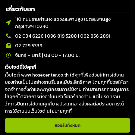
เกี่ยวกับเรา
110 ถนนรามคำแหง แขวงสะพานสูง เขตสะพานสูง
กรุงเทพฯ 10240.
02 034 6226
|
096 819 5288
|
062 856 2891
02 729 5339
จันทร์ – เสาร์ | 08.00 - 17.00 น.
เว็บไซต์นี้ใช้คุกกี้
ติดต่อเรา
เว็บไซต์ www.hosecenter.co.th ใช้คุกกี้เพื่อช่วยให้การใช้งาน
Line : @hosecenter
ของท่านเป็นไปอย่างราบรื่นและมีประสิทธิภาพ โดยคุกกี้ช่วยให้เรา
Hose Center ศูนย์รวมท่อ สายยาง และข้อต่อ
จดจำการตั้งค่าและพฤติกรรมการใช้งาน ท่านสามารถควบคุมการ
Hose Center ศูนย์รวมท่อ สายยาง และข้อต่อ
ใช้คุกกี้ได้จากการตั้งค่าในเบราว์เซอร์ของท่าน แต่โปรดทราบ
ว่าการปิดการใช้งานคุกกี้บางประเภทอาจส่งผลต่อประสบการณ์
Hosecenter
การใช้งานบนเว็บไซต์
นโยบายคุกกี้
ยอมรับทั้งหมด
แชทกับเจ้าหน้าที่