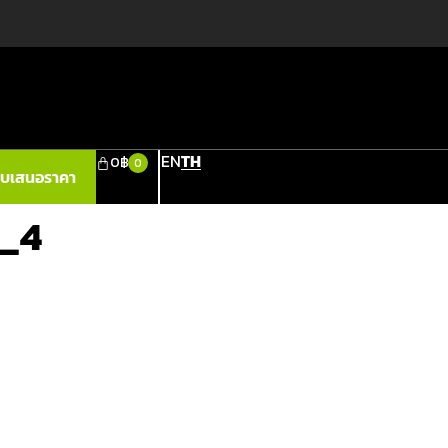
EN
TH
0
฿
0
ใบเสนอราคา
9_4