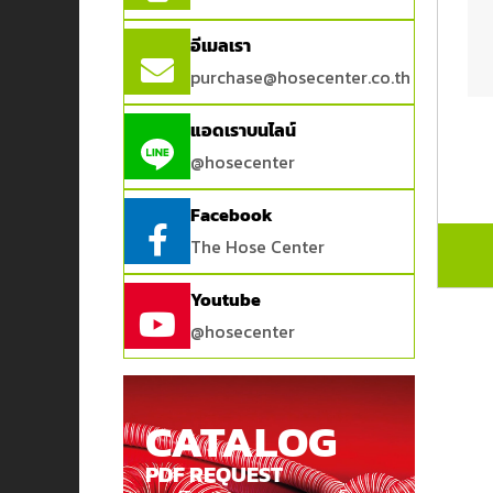
อีเมลเรา
purchase@hosecenter.co.th
แอดเราบนไลน์
@hosecenter
Facebook
The Hose Center
Youtube
@hosecenter
CATALOG
PDF REQUEST