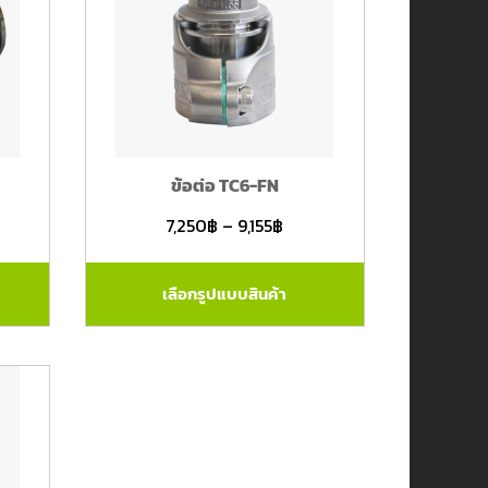
ข้อต่อ TC6-FN
7,250
฿
–
9,155
฿
เลือกรูปแบบสินค้า