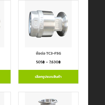
ข้อต่อ TC3-FSG
505
฿
–
7,630
฿
เลือกรูปแบบสินค้า