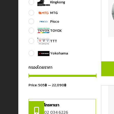
Kingkong
MTG
Pisco
TOYOX
TTT
Yokohama
กรองโดยราคา
Price:
505฿
—
22,090฿
โทรหาเรา
02 034 6226