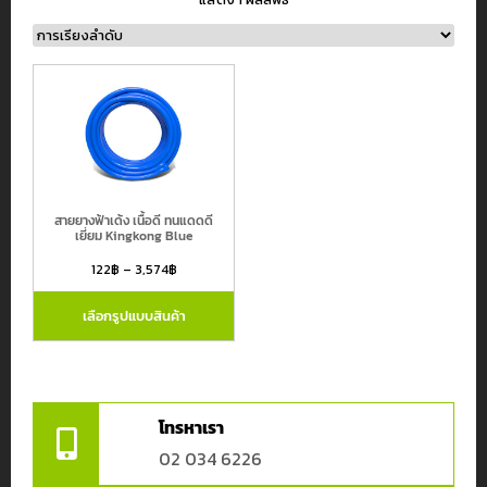
หมวดหมู่สินค้า
สายยางอุตสาหกรรม
สายยางรดน้ำต้นไม้ และ สายยางเกษตร
สายยางฟ้าเด้ง เนื้อดี ทนแดดดี
สายไฮดรอลิค
เยี่ยม Kingkong Blue
สายเฟล็กซ์สเตนเลส
122
฿
–
3,574
฿
ข้อต่อขนิดต่างๆ
เลือกรูปแบบสินค้า
สายยางและข้อต่ออื่นๆ
แบรนด์
โทรหาเรา
Atlantiz
02 034 6226
Continental