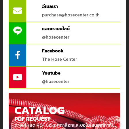
Hose
อีเมลเรา
Center
purchase@hosecenter.co.th
Kingkong
MTG
แอดเราบนไลน์
Pisco
@hosecenter
TOYOX
กรองโดยราคา
Facebook
TTT
The Hose Center
Yokohama
Price:
122฿
—
3,574฿
Youtube
@hosecenter
CATALOG
PDF REQUEST
ดาวน์โหลด PDF ขอแคทตาล็อกและขอใบเสนอราคากับ