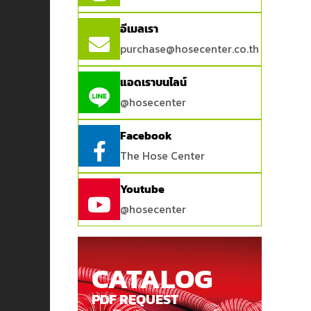
อีเมลเรา
purchase@hosecenter.co.th
แอดเราบนไลน์
@hosecenter
Facebook
The Hose Center
Youtube
@hosecenter
CATALOG
PDF REQUEST