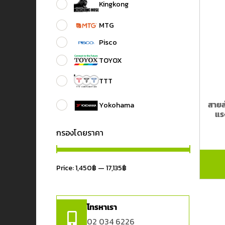
Kingkong
MTG
Pisco
TOYOX
TTT
สายล
Yokohama
แร
กรองโดยราคา
Price:
1,450฿
—
17,135฿
โทรหาเรา
02 034 6226