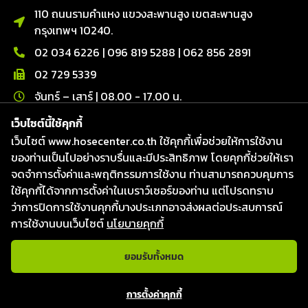
110 ถนนรามคำแหง แขวงสะพานสูง เขตสะพานสูง
กรุงเทพฯ 10240.
02 034 6226
|
096 819 5288
|
062 856 2891
02 729 5339
จันทร์ – เสาร์ | 08.00 - 17.00 น.
เว็บไซต์นี้ใช้คุกกี้
ติดต่อเรา
เว็บไซต์ www.hosecenter.co.th ใช้คุกกี้เพื่อช่วยให้การใช้งาน
Line : @hosecenter
ของท่านเป็นไปอย่างราบรื่นและมีประสิทธิภาพ โดยคุกกี้ช่วยให้เรา
Hose Center ศูนย์รวมท่อ สายยาง และข้อต่อ
จดจำการตั้งค่าและพฤติกรรมการใช้งาน ท่านสามารถควบคุมการ
Hose Center ศูนย์รวมท่อ สายยาง และข้อต่อ
ใช้คุกกี้ได้จากการตั้งค่าในเบราว์เซอร์ของท่าน แต่โปรดทราบ
ว่าการปิดการใช้งานคุกกี้บางประเภทอาจส่งผลต่อประสบการณ์
Hosecenter
การใช้งานบนเว็บไซต์
นโยบายคุกกี้
ยอมรับทั้งหมด
แชทกับเจ้าหน้าที่
สงวนลิขสิทธิ์ © 2026
บริษัท โฮสเซ็นเตอร์ จำกัด
|
Website
การตั้งค่าคุกกี้
designed & Developed by Fresh Digital.
Open c