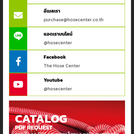
Hose
Center
อีเมลเรา
Kingkong
purchase@hosecenter.co.th
MTG
แอดเราบนไลน์
Pisco
@hosecenter
TOYOX
กรองโดยราคา
Facebook
TTT
The Hose Center
Yokohama
Price:
2,490฿
—
7,705฿
Youtube
@hosecenter
CATALOG
PDF REQUEST
ดาวน์โหลด PDF ขอแคทตาล็อกและขอใบเสนอราคากับ