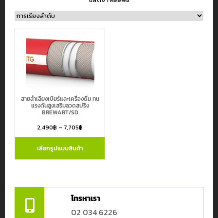
หมวดหมู่สินค้า
สายยางอุตสาหกรรม
สายยางรดน้ำต้นไม้ และ สายยางเกษตร
สายลำเลียงเบียร์และเครื่องดื่ม ทน
สายไฮดรอลิค
แรงดันสูงเสริมลวดสปริง
BREWART/SD
สายเฟล็กซ์สเตนเลส
2,490
฿
–
7,705
฿
ข้อต่อขนิดต่างๆ
สายยางและข้อต่ออื่นๆ
เลือกรูปแบบสินค้า
แบรนด์
Atlantiz
โทรหาเรา
Continental
02 034 6226