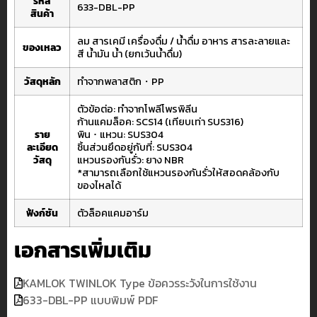
รหัส
633-DBL-PP
สินค้า
ลม
สารเคมี
เครื่องดื่ม / น้ำดื่ม
อาหาร
สารละลายและ
ของเหลว
สี
น้ำมัน
น้ำ (ยกเว้นน้ำดื่ม)
วัสดุหลัก
ทำจากพลาสติก・PP
ตัวข้อต่อ: ทำจากโพลีโพรพิลีน
ก้านแคมล็อค: SCS14 (เทียบเท่า SUS316)
ราย
พิน ･ แหวน: SUS304
ละเอียด
ชิ้นส่วนยึดอยู่กับที่: SUS304
วัสดุ
แหวนรองกันรั่ว: ยาง NBR
*สามารถเลือกใช้แหวนรองกันรั่วให้สอดคล้องกับ
ของไหลได้
ฟังก์ชัน
ตัวล็อคแคมอาร์ม
เอกสารเพิ่มเติม
KAMLOK TWINLOK Type ข้อควรระวังในการใช้งาน
633-DBL-PP แบบพิมพ์ PDF