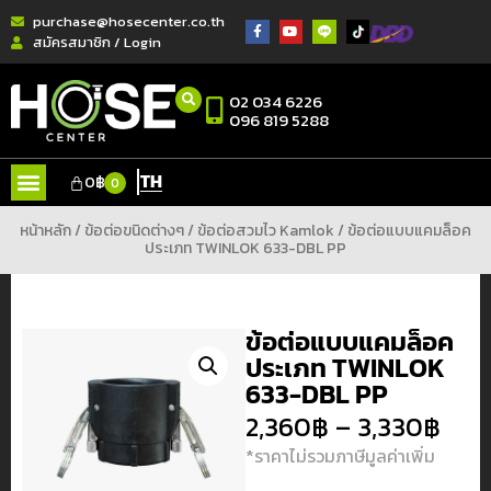
purchase@hosecenter.co.th
สมัครสมาชิก / Login
02 034 6226
096 819 5288
TH
0
฿
0
หน้าหลัก
/
ข้อต่อขนิดต่างๆ
/
ข้อต่อสวมไว Kamlok
/ ข้อต่อแบบแคมล็อค
ประเภท TWINLOK 633-DBL PP
ข้อต่อแบบแคมล็อค
ประเภท TWINLOK
633-DBL PP
2,360
฿
–
3,330
฿
*ราคาไม่รวมภาษีมูลค่าเพิ่ม