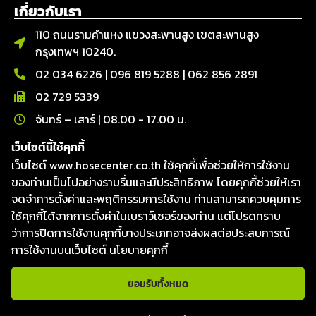
เกี่ยวกับเรา
110 ถนนรามคำแหง แขวงสะพานสูง เขตสะพานสูง
กรุงเทพฯ 10240.
02 034 6226
|
096 819 5288
|
062 856 2891
02 729 5339
จันทร์ – เสาร์ | 08.00 - 17.00 น.
เว็บไซต์นี้ใช้คุกกี้
ติดต่อเรา
เว็บไซต์ www.hosecenter.co.th ใช้คุกกี้เพื่อช่วยให้การใช้งาน
Line : @hosecenter
ของท่านเป็นไปอย่างราบรื่นและมีประสิทธิภาพ โดยคุกกี้ช่วยให้เรา
Hose Center ศูนย์รวมท่อ สายยาง และข้อต่อ
จดจำการตั้งค่าและพฤติกรรมการใช้งาน ท่านสามารถควบคุมการ
Hose Center ศูนย์รวมท่อ สายยาง และข้อต่อ
ใช้คุกกี้ได้จากการตั้งค่าในเบราว์เซอร์ของท่าน แต่โปรดทราบ
ว่าการปิดการใช้งานคุกกี้บางประเภทอาจส่งผลต่อประสบการณ์
Hosecenter
การใช้งานบนเว็บไซต์
นโยบายคุกกี้
ยอมรับทั้งหมด
แชทกับเจ้าหน้าที่
สงวนลิขสิทธิ์ © 2026
บริษัท โฮสเซ็นเตอร์ จำกัด
|
Website