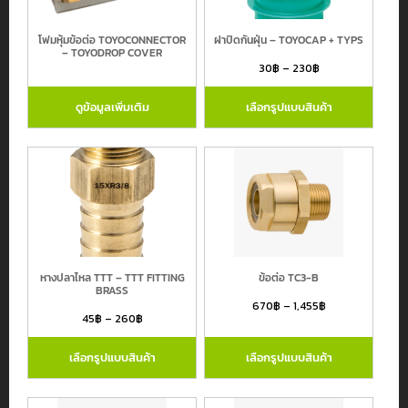
Hose
Center
โฟมหุ้มข้อต่อ TOYOCONNECTOR
ฝาปิดกันฝุ่น – TOYOCAP + TYPS
– TOYODROP COVER
Kingkong
30
฿
–
230
฿
MTG
ดูข้อมูลเพิ่มเติม
เลือกรูปแบบสินค้า
Pisco
TOYOX
กรองโดยราคา
TTT
Yokohama
Price:
11฿
—
46,320฿
หางปลาไหล TTT – TTT FITTING
ข้อต่อ TC3-B
BRASS
670
฿
–
1,455
฿
45
฿
–
260
฿
เลือกรูปแบบสินค้า
เลือกรูปแบบสินค้า