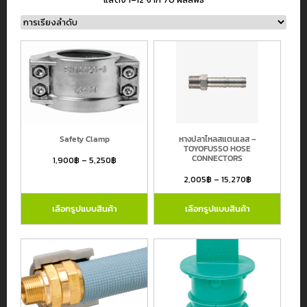
หมวดหมู่สินค้า
สายยางอุตสาหกรรม
สายยางรดน้ำต้นไม้ และ สายยางเกษตร
Safety Clamp
หางปลาไหลสแตนเลส –
สายไฮดรอลิค
TOYOFUSSO HOSE
CONNECTORS
1,900
฿
–
5,250
฿
สายเฟล็กซ์สเตนเลส
2,005
฿
–
15,270
฿
ข้อต่อขนิดต่างๆ
สายยางและข้อต่ออื่นๆ
เลือกรูปแบบสินค้า
เลือกรูปแบบสินค้า
แบรนด์
Atlantiz
Continental