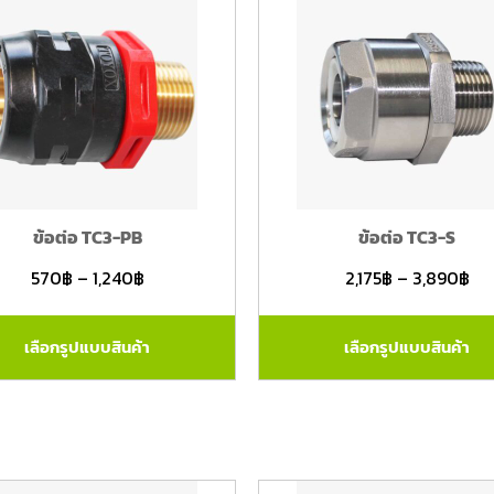
ข้อต่อ TC3-PB
ข้อต่อ TC3-S
570
฿
–
1,240
฿
2,175
฿
–
3,890
฿
เลือกรูปแบบสินค้า
เลือกรูปแบบสินค้า