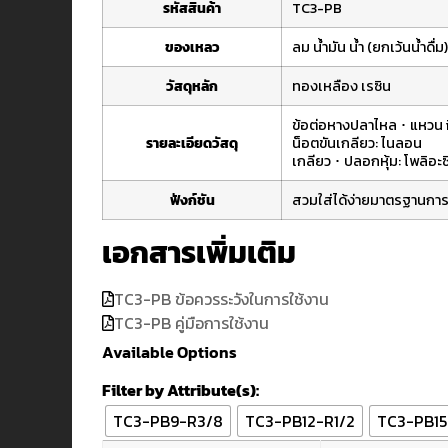
รหัสสินค้า
TC3-PB
ของเหลว
ลม
น้ำมัน
น้ำ (ยกเว้นน้ำดื่ม)
วัสดุหลัก
ทองเหลือง เรซิน
ข้อต่อหางปลาไหล ･ แหวน i
รายละเอียดวัสดุ
น็อตขันเกลียว: ไนลอน
เกลียว ･ ปลอกหุ้ม: โพลิอะ
ฟังก์ชัน
สวมใส่ได้ง่าย
มาตรฐานการ
เอกสารเพิ่มเติม
TC3-PB ข้อควรระวังในการใช้งาน
TC3-PB คู่มือการใช้งาน
Available Options
Filter by Attribute(s):
TC3-PB9-R3/8
TC3-PB12-R1/2
TC3-PB15