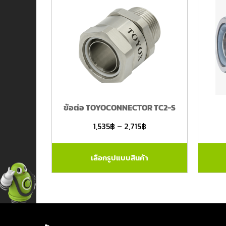
ข้อต่อ TOYOCONNECTOR TC2-S
1,535
฿
–
2,715
฿
เลือกรูปแบบสินค้า