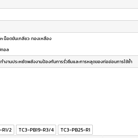
n น็อตขันเกลียว: ทองเหลือง
ซิทอล
ทำงาน
ประหยัดพลังงาน
ป้องกันการรั่วซึมและการหลุดของท่ออ่อน
การใช้ซ้ำ
-R1/2
TC3-PB19-R3/4
TC3-PB25-R1