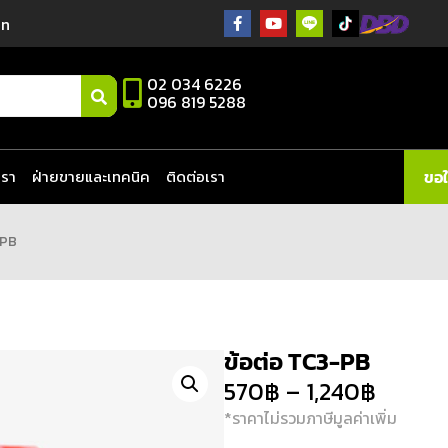
in
02 034 6226
096 819 5288
เรา
ฝ่ายขายและเทคนิค
ติดต่อเรา
ขอ
-PB
ข้อต่อ TC3-PB
570
฿
–
1,240
฿
*ราคาไม่รวมภาษีมูลค่าเพิ่ม