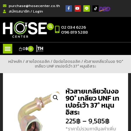
purchase@hosecenter.co.th
สมัครสมาชิก / Login
02 034 6226
096 819 5288
TH
0
฿
0
หน้าหลัก
/
สายไฮดรอลิค
/
ข้อต่อไฮดรอลิค
/ หัวสายเกลียวในงอ 90°
เกลียว UNF เทเปอร์เว้า 37° หมุนอิสระ
หัวสายเกลียวในงอ
90° เกลียว UNF เท
เปอร์เว้า 37° หมุน
อิสระ
225
฿
–
9,585
฿
*ราคาไม่รวมภาษีมูลค่าเพิ่ม