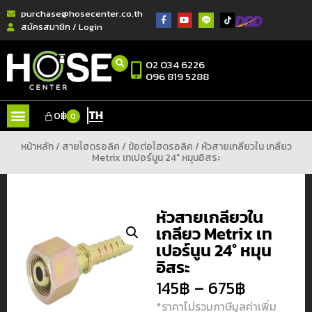
purchase@hosecenter.co.th
สมัครสมาชิก / Login
02 034 6226
096 819 5288
TH
0
฿
0
หน้าหลัก
/
สายไฮดรอลิค
/
ข้อต่อไฮดรอลิค
/ หัวสายเกลียวใน เกลียว
Metrix เทเปอร์นูน 24° หมุนอิสระ
หัวสายเกลียวใน
เกลียว Metrix เท
เปอร์นูน 24° หมุน
อิสระ
145
฿
–
675
฿
*ราคาไม่รวมภาษีมูลค่าเพิ่ม