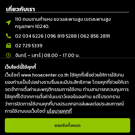
เกี่ยวกับเรา
110 ถนนรามคำแหง แขวงสะพานสูง เขตสะพานสูง
กรุงเทพฯ 10240.
02 034 6226
|
096 819 5288
|
062 856 2891
02 729 5339
จันทร์ – เสาร์ | 08.00 - 17.00 น.
เว็บไซต์นี้ใช้คุกกี้
ติดต่อเรา
เว็บไซต์ www.hosecenter.co.th ใช้คุกกี้เพื่อช่วยให้การใช้งาน
Line : @hosecenter
ของท่านเป็นไปอย่างราบรื่นและมีประสิทธิภาพ โดยคุกกี้ช่วยให้เรา
Hose Center ศูนย์รวมท่อ สายยาง และข้อต่อ
จดจำการตั้งค่าและพฤติกรรมการใช้งาน ท่านสามารถควบคุมการ
Hose Center ศูนย์รวมท่อ สายยาง และข้อต่อ
ใช้คุกกี้ได้จากการตั้งค่าในเบราว์เซอร์ของท่าน แต่โปรดทราบ
ว่าการปิดการใช้งานคุกกี้บางประเภทอาจส่งผลต่อประสบการณ์
Hosecenter
การใช้งานบนเว็บไซต์
นโยบายคุกกี้
ยอมรับทั้งหมด
แชทกับเจ้าหน้าที่