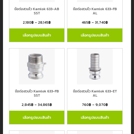
Hose
Center
ข้อต่อสวมไว Kamlok 633-AB
ข้อต่อสวมไว Kamlok 633-FB
SST
AL
Kingkong
2,180
฿
–
28,145
฿
465
฿
–
31,740
฿
MTG
เลือกรูปแบบสินค้า
เลือกรูปแบบสินค้า
Pisco
TOYOX
กรองโดยราคา
TTT
Yokohama
Price:
11฿
—
46,320฿
ข้อต่อสวมไว Kamlok 633-FB
ข้อต่อสวมไว Kamlok 633-ET
SST
AL
2,845
฿
–
34,865
฿
760
฿
–
9,070
฿
เลือกรูปแบบสินค้า
เลือกรูปแบบสินค้า