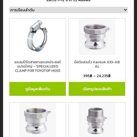
หมวดหมู่สินค้า
สายยางอุตสาหกรรม
สายยางรดน้ำต้นไม้ และ สายยางเกษตร
แคลมป์รัดสายยางอเนกประสงค์
ข้อต่อสวมไว Kamlok 633-AB
สายไฮดรอลิค
ขนาดใหญ่ – SPECIALIZED
AL
CLAMP FOR TOYOTOP HOSE
สายเฟล็กซ์สเตนเลส
395
฿
–
24,235
฿
ข้อต่อขนิดต่างๆ
ดูข้อมูลเพิ่มเติม
เลือกรูปแบบสินค้า
สายยางและข้อต่ออื่นๆ
แบรนด์
Atlantiz
Continental