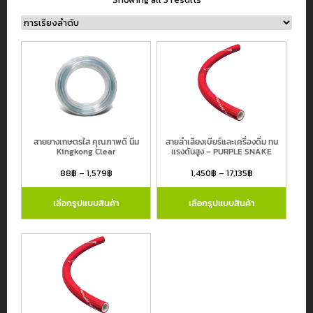
หมวดหมู่สินค้า
สายยางอุตสาหกรรม
สายยางรดน้ำต้นไม้ และ สายยางเกษตร
สายยางเกษตรใส คุณภาพดี นิ่ม
สายลำเลียงเบียร์และเครื่องดื่ม ทน
สายไฮดรอลิค
Kingkong Clear
แรงดันสูง – PURPLE SNAKE
สายเฟล็กซ์สเตนเลส
88
฿
–
1,579
฿
1,450
฿
–
17,135
฿
ข้อต่อขนิดต่างๆ
เลือกรูปแบบสินค้า
เลือกรูปแบบสินค้า
สายยางและข้อต่ออื่นๆ
แบรนด์
Atlantiz
Continental