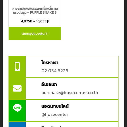
Hose
Center
สายลำเลียงเบียร์และเครื่องดื่ม ทน
แรงดันสูง – PURPLE SNAKE S
Kingkong
4,875
฿
–
10,655
฿
MTG
เลือกรูปแบบสินค้า
Pisco
TOYOX
กรองโดยราคา
TTT
โทรหาเรา
Yokohama
Price:
88฿
—
17,135฿
02 034 6226
อีเมลเรา
purchase@hosecenter.co.th
แอดเราบนไลน์
@hosecenter