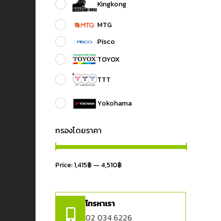
Kingkong
MTG
Pisco
TOYOX
TTT
Yokohama
กรองโดยราคา
Price:
1,415฿
—
4,510฿
โทรหาเรา
02 034 6226