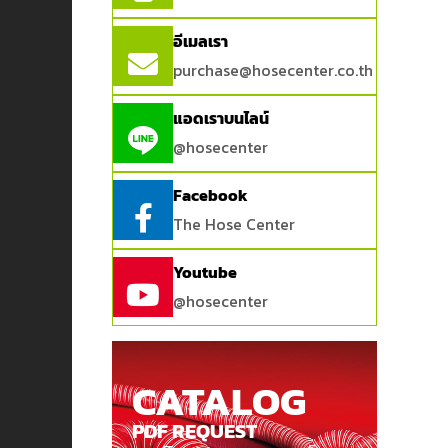
อีเมลเรา
purchase@hosecenter.co.th
แอดเราบนไลน์
@hosecenter
Facebook
The Hose Center
Youtube
@hosecenter
CATALOG
PDF REQUEST