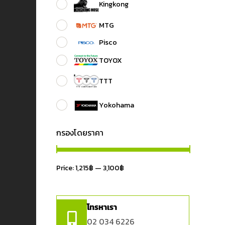
Kingkong
MTG
Pisco
TOYOX
TTT
Yokohama
กรองโดยราคา
Price:
1,215฿
—
3,100฿
โทรหาเรา
02 034 6226