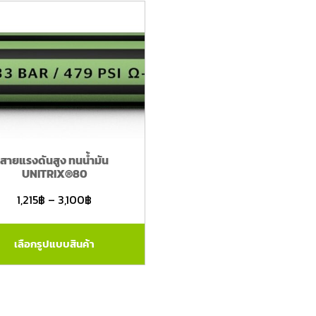
สายแรงดันสูง ทนน้ำมัน
UNITRIX®80
1,215
฿
–
3,100
฿
เลือกรูปแบบสินค้า