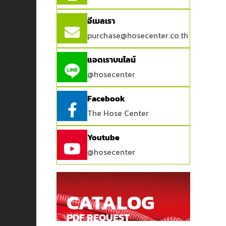
อีเมลเรา
purchase@hosecenter.co.th
แอดเราบนไลน์
@hosecenter
Facebook
The Hose Center
Youtube
@hosecenter
CATALOG
PDF REQUEST