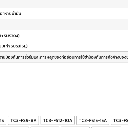
อาหาร
น้ำมัน
ท่า SUS304)
ยบเท่า SUS316L)
งาน
ป้องกันการรั่วซึมและการหลุดของท่ออ่อน
การใช้ซ้ำ
ป้องกันการคั่งค้างขอ
1S
TC3-FS9-8A
TC3-FS12-10A
TC3-FS15-15A
TC3-FS