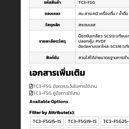
รหัสสินค้า
TC3-FSG
ของเหลว
ลม
สารเคมี
เครื่องดื่ม / น้ำดื่ม
วัสดุหลัก
สแตนเลส
น็อตขันเกลียว: SCS13 (เทียบเ
รายละเอียดวัสดุ
ปลอกหุ้ม: PVDF
ข้อต่อหางปลาไหล: SCS16 (เที
ฟังก์ชัน
สวมใส่ได้ง่าย
มาตรฐานการทำ
เอกสารเพิ่มเติม
TC3-FSG ข้อควรระวังในการใช้งาน
TC3-FSG คู่มือการใช้งาน
Available Options
Filter by Attribute(s):
TC3-FSG15-1S
TC3-FSG19-1S
TC3-FSG25-